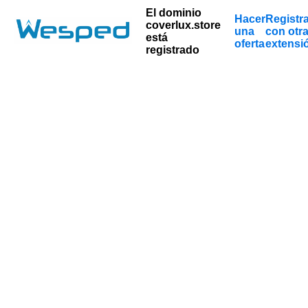
El dominio
Hacer
Registr
coverlux.store
una
con otr
está
oferta
extensi
registrado